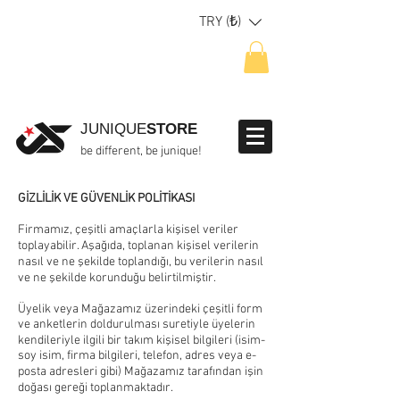
TRY (₺)
JUNIQUE
STORE
be different, be junique!
GİZLİLİK VE GÜVENLİK POLİTİKASI
Firmamız, çeşitli amaçlarla kişisel veriler
toplayabilir. Aşağıda, toplanan kişisel verilerin
nasıl ve ne şekilde toplandığı, bu verilerin nasıl
ve ne şekilde korunduğu belirtilmiştir.
Üyelik veya Mağazamız üzerindeki çeşitli form
ve anketlerin doldurulması suretiyle üyelerin
kendileriyle ilgili bir takım kişisel bilgileri (isim-
soy isim, firma bilgileri, telefon, adres veya e-
posta adresleri gibi) Mağazamız tarafından işin
doğası gereği toplanmaktadır.