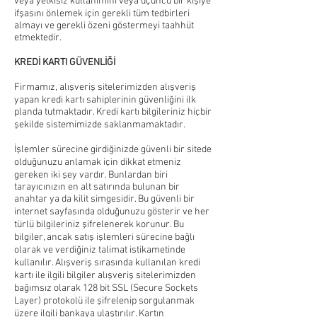
veya yetkisiz kullanımını veya üçüncü bir kişiye
ifşasını önlemek için gerekli tüm tedbirleri
almayı ve gerekli özeni göstermeyi taahhüt
etmektedir.
KREDİ KARTI GÜVENLİĞİ
Firmamız, alışveriş sitelerimizden alışveriş
yapan kredi kartı sahiplerinin güvenliğini ilk
planda tutmaktadır. Kredi kartı bilgileriniz hiçbir
şekilde sistemimizde saklanmamaktadır.
İşlemler sürecine girdiğinizde güvenli bir sitede
olduğunuzu anlamak için dikkat etmeniz
gereken iki şey vardır. Bunlardan biri
tarayıcınızın en alt satırında bulunan bir
anahtar ya da kilit simgesidir. Bu güvenli bir
internet sayfasında olduğunuzu gösterir ve her
türlü bilgileriniz şifrelenerek korunur. Bu
bilgiler, ancak satış işlemleri sürecine bağlı
olarak ve verdiğiniz talimat istikametinde
kullanılır. Alışveriş sırasında kullanılan kredi
kartı ile ilgili bilgiler alışveriş sitelerimizden
bağımsız olarak 128 bit SSL (Secure Sockets
Layer) protokolü ile şifrelenip sorgulanmak
üzere ilgili bankaya ulaştırılır. Kartın