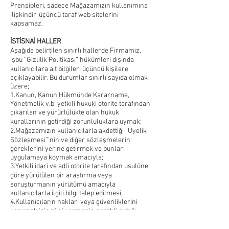
Prensipleri, sadece Mağazamızın kullanımına
ilişkindir, üçüncü taraf web sitelerini
kapsamaz.
İSTİSNAİ HALLER
Aşağıda belirtilen sınırlı hallerde Firmamız,
işbu “Gizlilik Politikası” hükümleri dışında
kullanıcılara ait bilgileri üçüncü kişilere
açıklayabilir. Bu durumlar sınırlı sayıda olmak
üzere;
1.Kanun, Kanun Hükmünde Kararname,
Yönetmelik v.b. yetkili hukuki otorite tarafından
çıkarılan ve yürürlülükte olan hukuk
kurallarının getirdiği zorunluluklara uymak;
2.Mağazamızın kullanıcılarla akdettiği “Üyelik
Sözleşmesi”‘nin ve diğer sözleşmelerin
gereklerini yerine getirmek ve bunları
uygulamaya koymak amacıyla;
3.Yetkili idari ve adli otorite tarafından usulüne
göre yürütülen bir araştırma veya
soruşturmanın yürütümü amacıyla
kullanıcılarla ilgili bilgi talep edilmesi;
4.Kullanıcıların hakları veya güvenliklerini
korumak için bilgi vermenin gerekli olduğu
hallerdir.