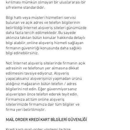
kırılması mümkün olmayan bir uluslararası bir
şifreleme standardıdır.
Bilgi hattı veya müşteri hizmetleri servisi
bulunan ve açık adres ve telefon bilgilerinin
belirtildiği İnternet alışveriş siteleri günümüzde
daha fazla tercih edilmektedir. Bu sayede
aklınıza takılan bütün konular hakkında detaylı
bilgi alabilir, online alışveriş hizmeti sağlayan
firmanın güvenirliği konusunda daha sağlıklı
bilgi edinebilirsiniz.
Not: İnternet alışveriş sitelerinde firmanın açık
adresinin ve telefonun yer almasına dikkat
edilmesini tavsiye ediyoruz. Alışveriş
yapacaksanız alışverişinizi yapmadan ürünü
aldığınız mağazanın bütün telefon / adres
bilgilerini not edin. Eğer güvenmiyorsanız
alışverişten önce telefon ederek teyit edin.
Firmamıza ait tüm online alışveriş
sitelerimizde firmamıza dair tüm bilgiler ve
firma yeri belirtilmiştir.
MAİL ORDER KREDİ KART BİLGİLERİ GÜVENLİĞİ
Kredi kartı mail-order yöntemi ile bize