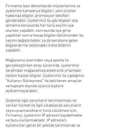
Firmamız bazı dönemlerde müşterilerine ve
üyelerine kampanya bilgileri, yeni ürünler
hakkında bilgiler, promosyon teklifleri
gönderebilir. Üyelerimiz bu gibi bilgileri alıp
almama konusunda her türlü seçimi üye
olurken yapabilir, sonrasında üye girişi
yaptıktan sonra hesap bilgileri bölümünden bu
seçimi değiştirilebilir ya da kendisine gelen
bilgilendirme iletisindeki linkle bildirim
yapabilir.
Mağazamız üzerinden veya eposta ile
gerçekleştirilen onay sürecinde, üyelerimiz
tarafından mağazamıza elektronik ortamdan
iletilen kişisel bilgiler, Üyelerimiz ile yaptığımız
“Kullanıcı Sözleşmesi” ile belirlenen amaçlar
ve kapsam dışında üçüncü kişilere
açıklanmayacaktır.
Sistemle ilgili sorunların tanımlanması ve
verilen hizmet ile ilgili çıkabilecek sorunların
veya uyuşmazlıkların hızla çözülmesi için,
Firmamız, üyelerinin IP adresini kaydetmekte
ve bunu kullanmaktadır. IP adresleri,
kullanıcıları genel bir şekilde tanımlamak ve