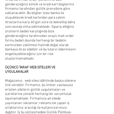
göndereceğiniz kimlik ve kredi kart bilgileriniz
firmamız tarafından gizlilik prensibine göre
saklanacaktır. Bu bilgiler olası banka ile
oluşubilecek kredi kartından para çekim
itirazlarına karşı 60 gün süre ile bekletilip daha
sonrasında imha edilmektedir. Sipariş ettiğiniz
ürünlerin bedeli karşılığında bize
göndereceğiniz tarafınızdan onaylı mail-order
formu bedeli dışında herhangi bir bedelin
kartınızdan çekilmesi halinde doğal olarak
bankaya itiraz edebilir ve bu tutarın ödenmesini
engelleyebileceğiniz için bir risk
oluşturmamaktadır.
ÜÇÜNCÜ TARAF WEB SİTELERİ VE
UYGULAMALAR
Mağazamız, web sitesi dâhilinde başka sitelere
link verebilir. Firmamız, bu linkler vasıtasıyla
erişilen sitelerin gizlilik uygulamaları ve
içeriklerine yönelik herhangi bir sorumluluk
taşımamaktadır. Firmamıza ait sitede
yayınlanan reklamlar, reklamcılık yapan iş
ortaklarımız aracılığı ile kullanıcılarımıza
dağıtılır. İş bu sözleşmedeki Gizlilik Politikası