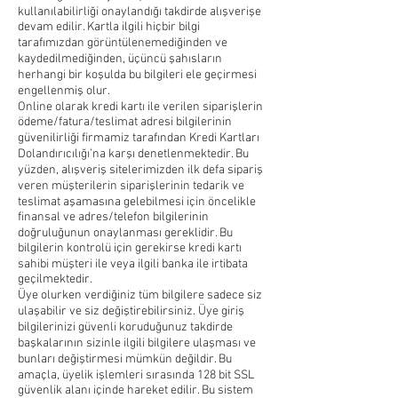
kullanılabilirliği onaylandığı takdirde alışverişe
devam edilir. Kartla ilgili hiçbir bilgi
tarafımızdan görüntülenemediğinden ve
kaydedilmediğinden, üçüncü şahısların
herhangi bir koşulda bu bilgileri ele geçirmesi
engellenmiş olur.
Online olarak kredi kartı ile verilen siparişlerin
ödeme/fatura/teslimat adresi bilgilerinin
güvenilirliği firmamiz tarafından Kredi Kartları
Dolandırıcılığı’na karşı denetlenmektedir. Bu
yüzden, alışveriş sitelerimizden ilk defa sipariş
veren müşterilerin siparişlerinin tedarik ve
teslimat aşamasına gelebilmesi için öncelikle
finansal ve adres/telefon bilgilerinin
doğruluğunun onaylanması gereklidir. Bu
bilgilerin kontrolü için gerekirse kredi kartı
sahibi müşteri ile veya ilgili banka ile irtibata
geçilmektedir.
Üye olurken verdiğiniz tüm bilgilere sadece siz
ulaşabilir ve siz değiştirebilirsiniz. Üye giriş
bilgilerinizi güvenli koruduğunuz takdirde
başkalarının sizinle ilgili bilgilere ulaşması ve
bunları değiştirmesi mümkün değildir. Bu
amaçla, üyelik işlemleri sırasında 128 bit SSL
güvenlik alanı içinde hareket edilir. Bu sistem