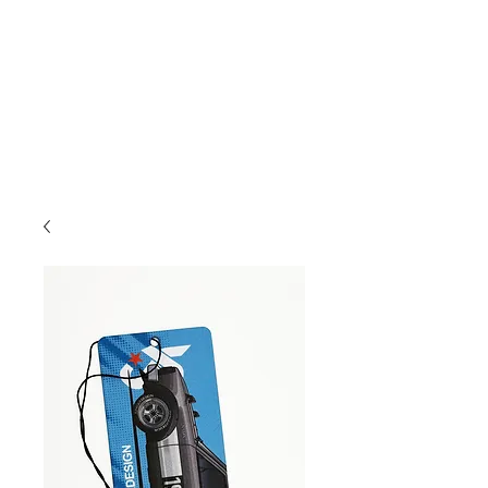
JUNIQUE
STORE
be different, be junique!