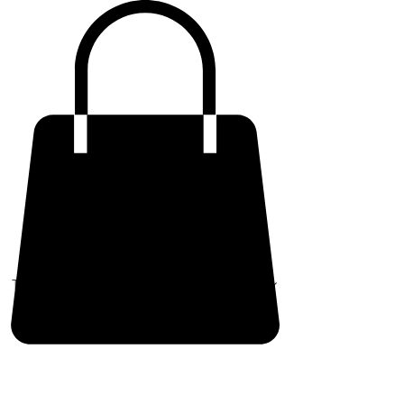
TRY (₺)