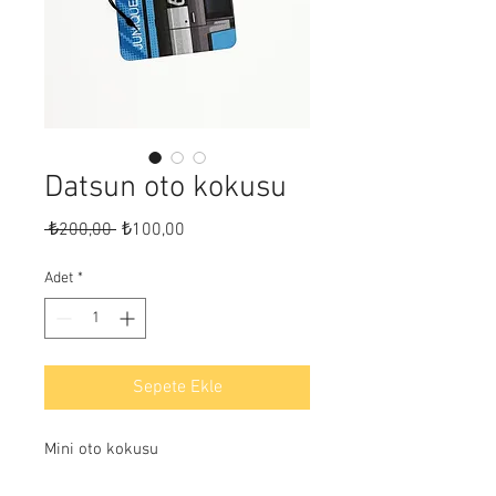
Datsun oto kokusu
Normal
İndirimli
 ₺200,00 
₺100,00
Fiyat
Fiyat
Adet
*
Sepete Ekle
Mini oto kokusu