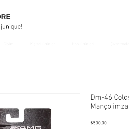
ORE
 junique!
Giyim
Kişisel ürünler
Hobi ürünleri
Çıkartmal
Dm-46 Coldst
Manço imzal
Fiyat
₺500,00