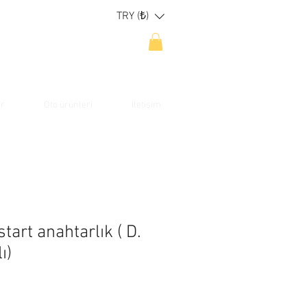
TRY (₺)
ar
Oto ürünleri
İletişim
art anahtarlık ( D.
ı)