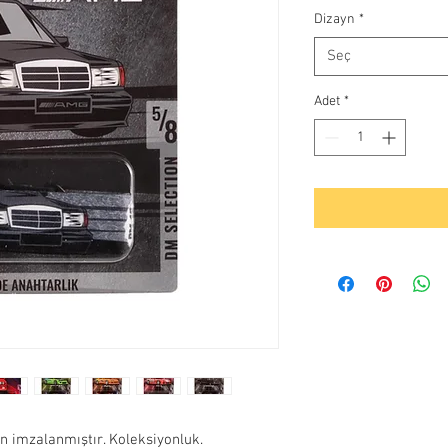
Dizayn
*
Seç
Adet
*
 imzalanmıştır. Koleksiyonluk.