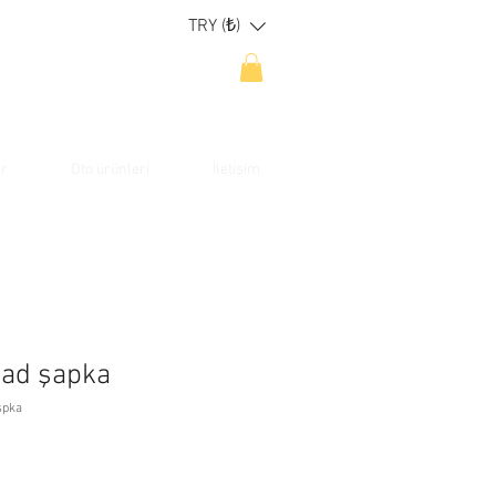
TRY (₺)
ar
Oto ürünleri
İletişim
kad şapka
spka