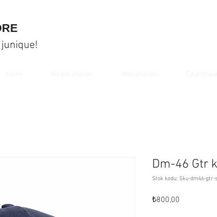
ORE
 junique!
Giyim
Kişisel ürünler
Hobi ürünleri
Çıkartmal
Dm-46 Gtr 
Stok kodu: Sku-dm46-gtr-
Fiyat
₺800,00