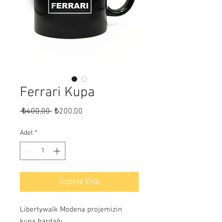
Ferrari Kupa
Normal
İndirimli
 ₺400,00 
₺200,00
Fiyat
Fiyat
Adet
*
Sepete Ekle
Libertywalk Modena projemizin
kupa bardağı