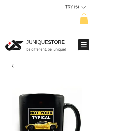
TRY (₺)
JUNIQUE
STORE
be different, be junique!