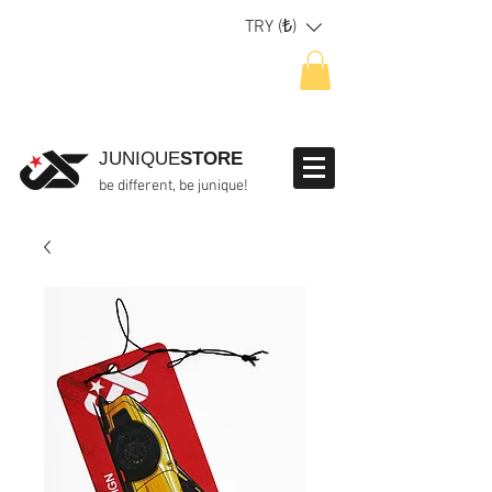
TRY (₺)
JUNIQUE
STORE
be different, be junique!