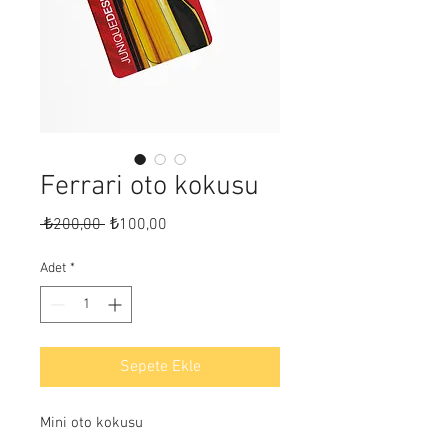
Ferrari oto kokusu
Normal
İndirimli
 ₺200,00 
₺100,00
Fiyat
Fiyat
Adet
*
Sepete Ekle
Mini oto kokusu