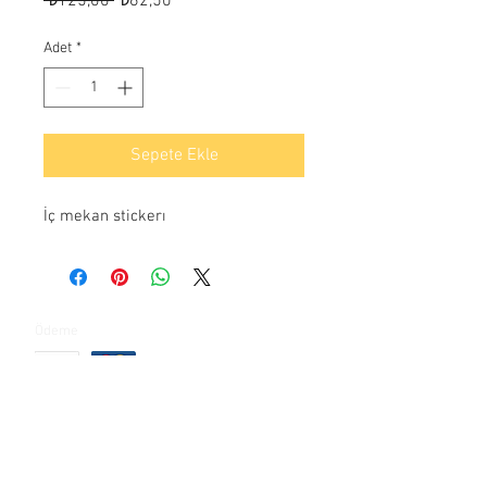
 ₺125,00 
₺62,50
Fiyat
Fiyat
Adet
*
Sepete Ekle
İç mekan stickerı
Ödeme
İletişim
Yeşilkent mahallesi Bahçeşehir yanyol caddesi
Göl panaroma dükkanları / Juniquedesign