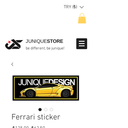
TRY (₺)
JUNIQUE
STORE
be different, be junique!
Ferrari sticker
Normal
İndirimli