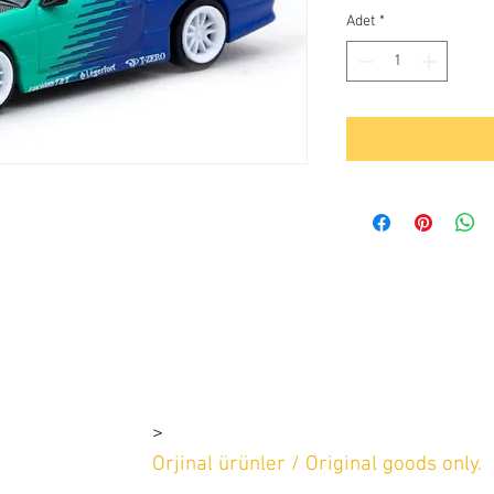
Adet
*
>
nyol caddesi
design
Orjinal ürünler / Original goods only.
2 669 97 13