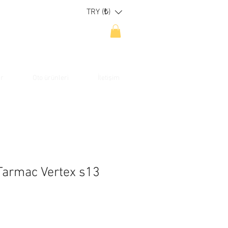
TRY (₺)
ar
Oto ürünleri
İletişim
armac Vertex s13