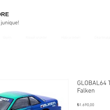
ORE
 junique!
Giyim
Kişisel ürünler
Hobi ürünleri
Çıkartmal
GLOBAL64 T
Falken
Fiyat
₺1.690,00