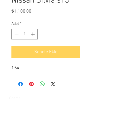
Nissan Silvia s13
Fiyat
₺1.100,00
Adet
*
Sepete Ekle
1:64
Ödeme
İletişim