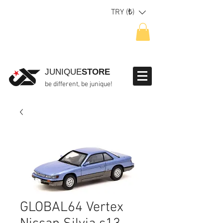
TRY (₺)
JUNIQUE
STORE
be different, be junique!
GLOBAL64 Vertex