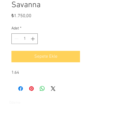
Savanna
Fiyat
₺1.750,00
Adet
*
Sepete Ekle
1:64
Ödeme
İletişim