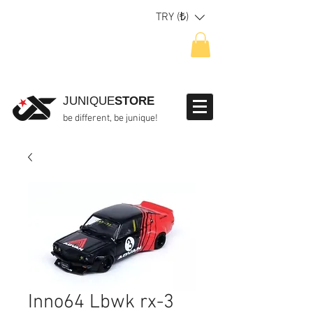
TRY (₺)
JUNIQUE
STORE
be different, be junique!
Inno64 Lbwk rx-3