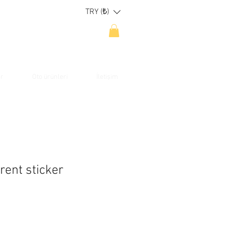
TRY (₺)
ar
Oto ürünleri
İletişim
erent sticker
dirimli
yat