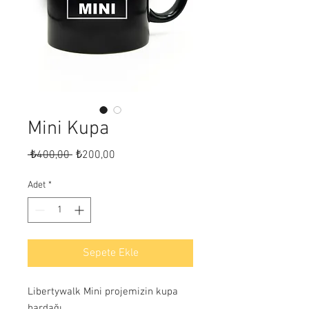
Mini Kupa
Normal
İndirimli
 ₺400,00 
₺200,00
Fiyat
Fiyat
Adet
*
Sepete Ekle
Libertywalk Mini projemizin kupa
bardağı.