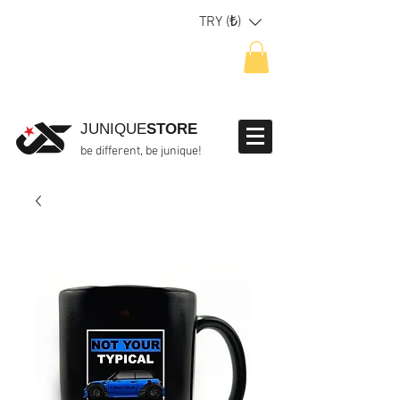
TRY (₺)
JUNIQUE
STORE
be different, be junique!