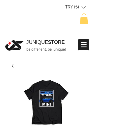
TRY (₺)
JUNIQUE
STORE
be different, be junique!