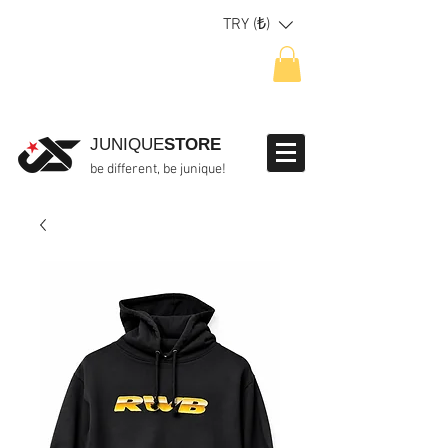
TRY (₺)
JUNIQUE
STORE
be different, be junique!