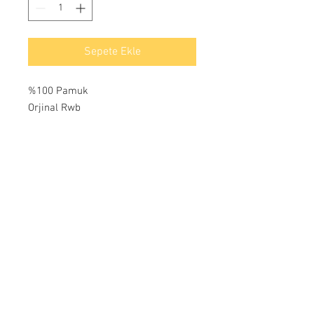
Sepete Ekle
%100 Pamuk
Orjinal Rwb
Ödeme
İletişim
Yeşilkent mahallesi Bahçeşehir yanyol caddesi
Göl panaroma dükkanları / Juniquedesign
Bahçeşehir / İSTANBUL
Tel:
+90 212 669 97 13
info@junique.com.tr