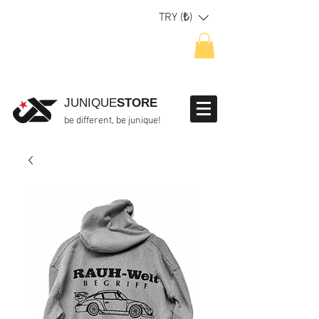
TRY (₺)
JUNIQUE
STORE
be different, be junique!