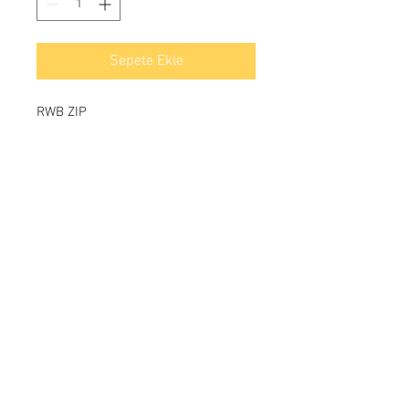
Sepete Ekle
RWB ZIP
Ödeme
İletişim
Yeşilkent mahallesi Bahçeşehir yanyol caddesi
Göl panaroma dükkanları / Juniquedesign
Bahçeşehir / İSTANBUL
Tel:
+90 212 669 97 13
info@junique.com.tr