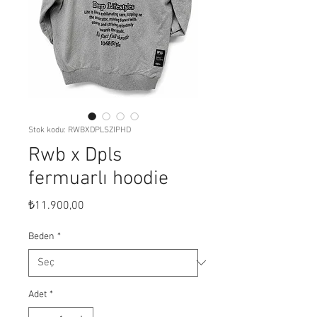
Stok kodu: RWBXDPLSZIPHD
Rwb x Dpls
fermuarlı hoodie
Fiyat
₺11.900,00
Beden
*
Adet
*