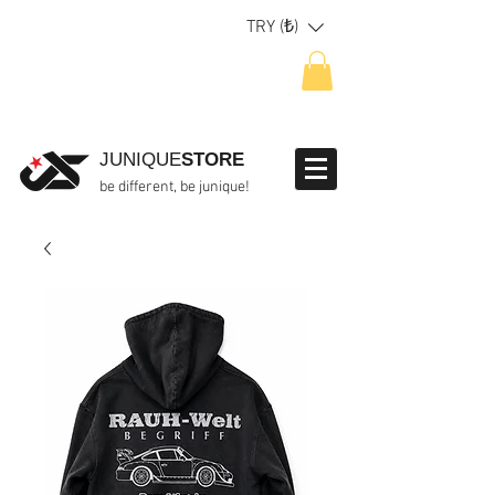
TRY (₺)
JUNIQUE
STORE
be different, be junique!