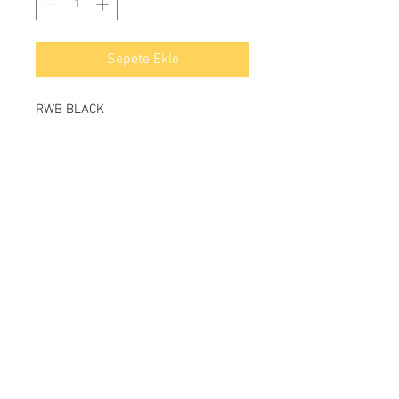
Sepete Ekle
RWB BLACK
Ödeme
İletişim
Yeşilkent mahallesi Bahçeşehir yanyol caddesi
Göl panaroma dükkanları / Juniquedesign
Bahçeşehir / İSTANBUL
Tel:
+90 212 669 97 13
info@junique.com.tr