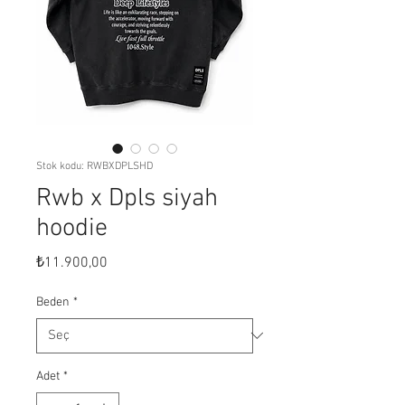
Stok kodu: RWBXDPLSHD
Rwb x Dpls siyah
hoodie
Fiyat
₺11.900,00
Beden
*
Adet
*