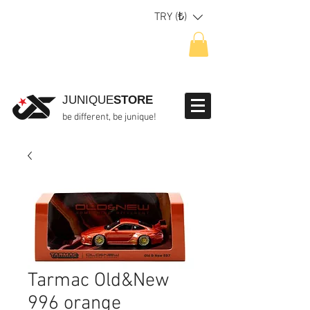
TRY (₺)
JUNIQUE
STORE
be different, be junique!
Tarmac Old&New
996 orange