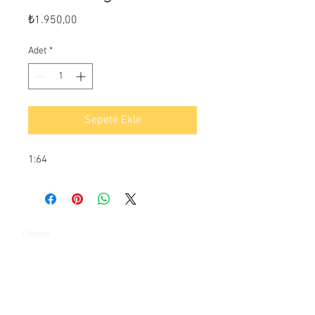
Fiyat
₺1.950,00
Adet
*
Sepete Ekle
1:64
Ödeme
İletişim
Yeşilkent mahallesi Bahçeşehir yanyol caddesi