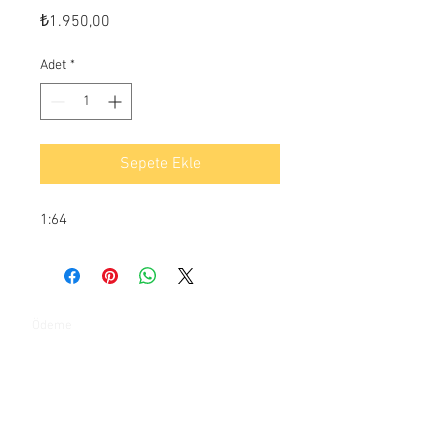
Fiyat
₺1.950,00
Adet
*
Sepete Ekle
1:64
Ödeme
İletişim
Yeşilkent mahallesi Bahçeşehir yanyol caddesi