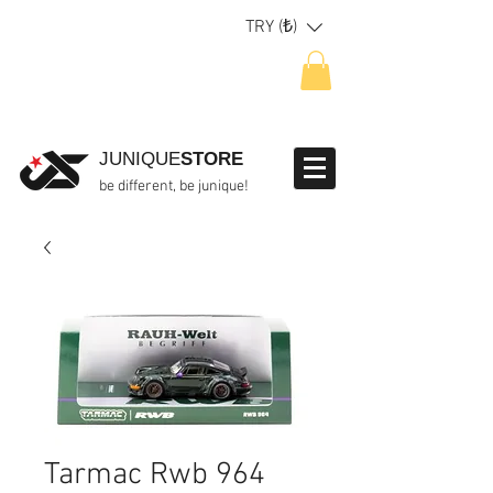
TRY (₺)
JUNIQUE
STORE
be different, be junique!
Tarmac Rwb 964