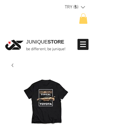
TRY (₺)
JUNIQUE
STORE
be different, be junique!