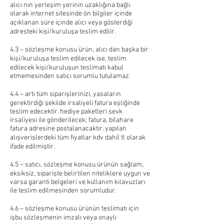
alıcı nın yerleşim yerinin uzaklığına bağlı
olarak internet sitesinde ön bilgiler içinde
açıklanan süre içinde alıcı veya gösterdiği
adresteki kişi/kuruluşa teslim edilir.
4.3 – sözleşme konusu ürün, alıcı dan başka bir
kişi/kuruluşa teslim edilecek ise, teslim
edilecek kişi/kuruluşun teslimatı kabul
etmemesinden satıcı sorumlu tutulamaz.
4.4 – artı tüm siparişlerinizi, yasaların
gerektirdiği şekilde irsaliyeli fatura eşliğinde
teslim edecektir. hediye paketleri sevk
irsaliyesi ile gönderilecek; fatura, bilahare
fatura adresine postalanacaktır. yapılan
alışverişlerdeki tüm fiyatlar kdv dahil tl olarak
ifade edilmiştir.
4.5 – satıcı, sözleşme konusu ürünün sağlam,
eksiksiz, siparişte belirtilen niteliklere uygun ve
varsa garanti belgeleri ve kullanım kılavuzları
ile teslim edilmesinden sorumludur.
4.6 – sözleşme konusu ürünün teslimatı için
işbu sözleşmenin imzalı veya onaylı