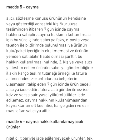
madde 5 – cayma
alıcı, sözleşme konusu ürününün kendisine
veya gösterdiği adresteki kişi/kuruluşa
tesliminden itibaren 7 gün içinde cayma
hakkına sahiptir. cayma hakkının kullanılması
için bu süre içinde satıcı ya faks, e-posta veya
telefon ile bildirimde bulunulması ve ürünün
kutu/paket içeriğinin eksilmemesi ve ürünün
yeniden satılabilir halde olması şarttır. bu
hakkın kullanılması halinde, 3. kişiye veya alıcı
ya teslim edilen ürünün satıcı ya gönderildiğine
ilişkin kargo teslim tutanağı örneği ile fatura
aslının iadesi zorunludur. bu belgelerin
ulaşmasını takip eden 7 gün içinde ürün bedeli
alıcı ya iade edilir. fatura aslı gönderilmez ise
kdv ve varsa sair yasal yükümlülükler iade
edilemez. cayma hakkının kullanılmasından
kaynaklanan eft kesintisi, kargo gideri ve sair
masraflar satıcı ya aittir.
madde 6 – cayma hakkı kullanılamayacak
ürünler
niteliği itibariyle iade edilemeyecek ürünler, tek