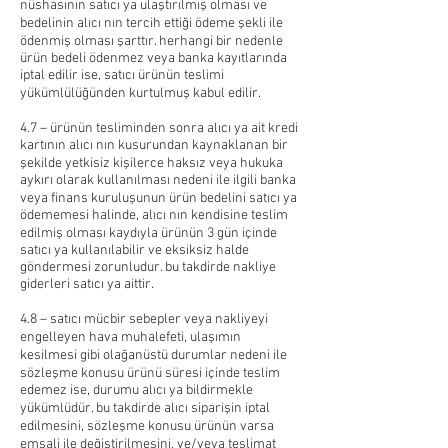
nüshasının satıcı ya ulaştırılmış olması ve
bedelinin alıcı nın tercih ettiği ödeme şekli ile
ödenmiş olması şarttır. herhangi bir nedenle
ürün bedeli ödenmez veya banka kayıtlarında
iptal edilir ise, satıcı ürünün teslimi
yükümlülüğünden kurtulmuş kabul edilir.
4.7 – ürünün tesliminden sonra alıcı ya ait kredi
kartının alıcı nın kusurundan kaynaklanan bir
şekilde yetkisiz kişilerce haksız veya hukuka
aykırı olarak kullanılması nedeni ile ilgili banka
veya finans kuruluşunun ürün bedelini satıcı ya
ödememesi halinde, alıcı nın kendisine teslim
edilmiş olması kaydıyla ürünün 3 gün içinde
satıcı ya kullanılabilir ve eksiksiz halde
göndermesi zorunludur. bu takdirde nakliye
giderleri satıcı ya aittir.
4.8 – satıcı mücbir sebepler veya nakliyeyi
engelleyen hava muhalefeti, ulaşımın
kesilmesi gibi olağanüstü durumlar nedeni ile
sözleşme konusu ürünü süresi içinde teslim
edemez ise, durumu alıcı ya bildirmekle
yükümlüdür. bu takdirde alıcı siparişin iptal
edilmesini, sözleşme konusu ürünün varsa
emsali ile değiştirilmesini, ve/veya teslimat