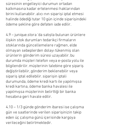
süresinin engelleyici durumun ortadan
kalkmasına kadar ertelenmesi haklarından
birini kullanabilir. alıcı nın siparişi iptal etmesi
halinde ödediği tutar 10 gün içinde siparişindeki
ödeme şekline göre defaten iade edilir.
4.9 – junique.stora ‘da satışta bulunan ürünlere
ilişkin stok durumları tedarikçi firmaların
stoklarında güncellemelere rağmen, elde
olmayan sebeplerden dolayı tükenmiş olan
ürünlerin gönderim süresi uzayabilir. bu
durumda müşteri telefon veya e-posta yolu ile
bilgilendirilir. müşterinin talebine göre şipariş
değiştirilebilir, gönderim beklenebilir veya
sipariş iptal edilebilir. siparişin iptali
durumunda, ödeme kredi kartı ile yapılmışsa
kredi kartına, ödeme banka havalesi ile
yapılmışsa müşterinin belirttiği bir banka
hesabına geri havale edilir.
4.10 – 1/3 günde gönderim ibaresi ise çalışma
gün ve saatlerinde verilen siparişinizin takip
eden üç çalışma günü içerisinde kargoya
verileceğini belirtmektedir.