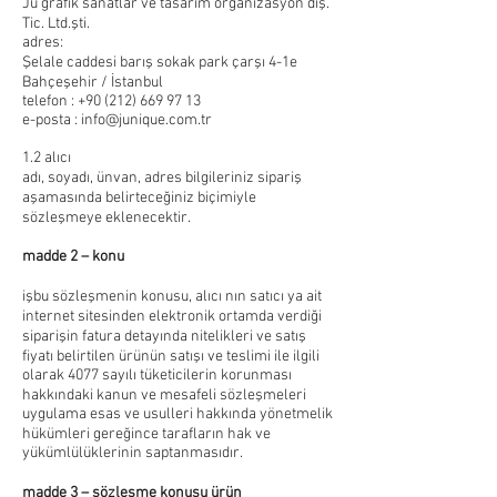
Ju grafik sanatlar ve tasarım organizasyon dış.
Tic. Ltd.şti.
adres:
Şelale caddesi barış sokak park çarşı 4-1e
Bahçeşehir / İstanbul
telefon :
+90 (212) 669 97 13
e-posta :
info@junique.com.tr
1.2 alıcı
adı, soyadı, ünvan, adres bilgileriniz sipariş
aşamasında belirteceğiniz biçimiyle
sözleşmeye eklenecektir.
madde 2 – konu
işbu sözleşmenin konusu, alıcı nın satıcı ya ait
internet sitesinden elektronik ortamda verdiği
siparişin fatura detayında nitelikleri ve satış
fiyatı belirtilen ürünün satışı ve teslimi ile ilgili
olarak 4077 sayılı tüketicilerin korunması
hakkındaki kanun ve mesafeli sözleşmeleri
uygulama esas ve usulleri hakkında yönetmelik
hükümleri gereğince tarafların hak ve
yükümlülüklerinin saptanmasıdır.
madde 3 – sözleşme konusu ürün