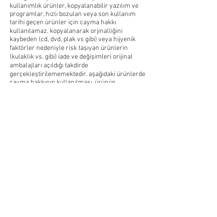
kullanımlık ürünler, kopyalanabilir yazılım ve
programlar, hızlı bozulan veya son kullanım
tarihi geçen ürünler için cayma hakkı
kullanılamaz. kopyalanarak orjinalliğini
kaybeden (cd, dvd, plak vs gibi) veya hijyenik
faktörler nedeniyle risk taşıyan ürünlerin
(kulaklık vs. gibi) iade ve değişimleri orijinal
ambalajları açıldığı takdirde
gerçekleştirilememektedir. aşağıdaki ürünlerde
cayma hakkının kullanılması, ürünün
ambalajının açılmamış, bozulmamış ve ürünün
kullanılmamış olması şartına bağlıdır.
– her türlü yazılım ve programlar
– dvd, vcd, cd ve oyunlar
– bilgisayar ve sarf malzemeleri
madde 7 – yetkili mahkeme
işbu sözleşmenin uygulanmasında, sanayi ve
ticaret bakanlığınca ilan edilen değere kadar
tüketici hakem heyetleri ile alıcı nın veya satıcı
nın yerleşim yerindeki tüketici mahkemeleri
yetkilidir. siparişin gerçekleşmesi durumunda
alıcı işbu sözleşmenin tüm koşullarını kabul
etmiş sayılır.