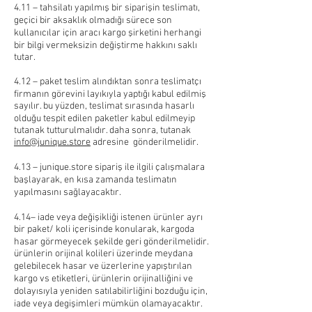
4.11 – tahsilatı yapılmış bir siparişin teslimatı,
geçici bir aksaklık olmadığı sürece son
kullanıcılar için aracı kargo şirketini herhangi
bir bilgi vermeksizin değiştirme hakkını saklı
tutar.
4.12 – paket teslim alındıktan sonra teslimatçı
firmanın görevini layıkıyla yaptığı kabul edilmiş
sayılır. bu yüzden, teslimat sırasında hasarlı
olduğu tespit edilen paketler kabul edilmeyip
tutanak tutturulmalıdır. daha sonra, tutanak
info@junique.store
adresine gönderilmelidir.
4.13 – junique.store sipariş ile ilgili çalışmalara
başlayarak, en kısa zamanda teslimatın
yapılmasını sağlayacaktır.
4.14– iade veya değişikliği istenen ürünler ayrı
bir paket/ koli içerisinde konularak, kargoda
hasar görmeyecek şekilde geri gönderilmelidir.
ürünlerin orijinal kolileri üzerinde meydana
gelebilecek hasar ve üzerlerine yapıştırılan
kargo vs etiketleri, ürünlerin orijinalliğini ve
dolayısıyla yeniden satılabilirliğini bozduğu için,
iade veya degişimleri mümkün olamayacaktır.