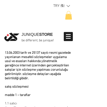
TRY (₺)
JUNIQUE
STORE
be different, be junique!
13.06.2003
tarih ve 25137 sayılı resmi gazetede
yayınlanan mesafeli sözleşmeler uygulama
usul ve esasları hakkında yönetmelik
gereğince internet üzerinden gerçekleştirilen
satışlar için sözleşme yapılması zorunluluğu
getirilmiştir. sözleşme detayları aşağıda
belirtildiği gibidir.
satış sözleşmesi
madde 1 – taraflar
1.1 satıcı