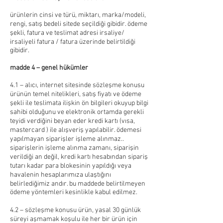
ürünlerin cinsi ve türü, miktarı, marka/modeli,
rengi, satış bedeli sitede seçildiği gibidir. ödeme
şekli, fatura ve teslimat adresi irsaliye/
irsaliyeli fatura / fatura üzerinde belirtildiği
gibidir.
madde 4 – genel hükümler
4.1 – alıcı, internet sitesinde sözleşme konusu
ürünün temel nitelikleri, satış fiyatı ve ödeme
şekli ile teslimata ilişkin ön bilgileri okuyup bilgi
sahibi olduğunu ve elektronik ortamda gerekli
teyidi verdiğini beyan eder kredi kartı (vısa,
mastercard ) ile alışveriş yapılabilir. ödemesi
yapılmayan siparişler işleme alınmaz..
siparişlerin işleme alınma zamanı, siparişin
verildiği an değil, kredi kartı hesabından sipariş
tutarı kadar para blokesinin yapıldığı veya
havalenin hesaplarımıza ulaştığını
belirlediğimiz andır. bu maddede belirtilmeyen
ödeme yöntemleri kesinlikle kabul edilmez.
4.2 – sözleşme konusu ürün, yasal 30 günlük
süreyi aşmamak koşulu ile her bir ürün için