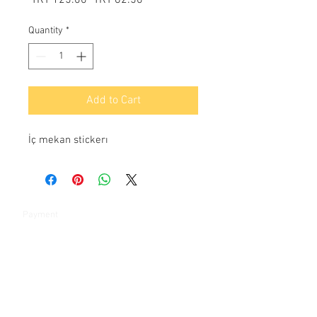
Price
Price
Quantity
*
Add to Cart
İç mekan stickerı
Payment
Contact:
Şelale bölgesi Barış sokak Park çarşı 4-1e 4-1d
Bahçeşehir / İSTANBUL
Tel:
+90 212 669 97 13