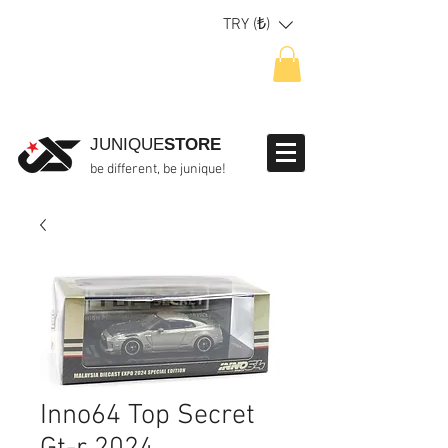
TRY (₺)
JUNIQUE
STORE
be different, be junique!
Inno64 Top Secret