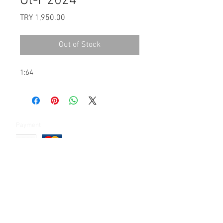
Gt-r 2024
Price
TRY 1,950.00
Out of Stock
1:64
Payment
Contact:
Şelale bölgesi Barış sokak Park çarşı 4-1e 4-1d
Bahçeşehir / İSTANBUL
Tel:
+90 212 669 97 13
info@junique.com.tr