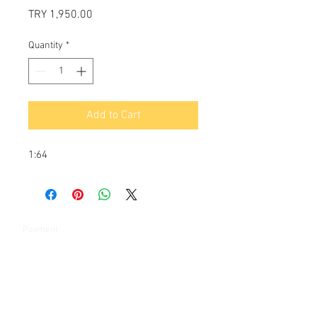
Price
TRY 1,950.00
Quantity
*
Add to Cart
1:64
Payment
Contact:
Şelale bölgesi Barış sokak Park çarşı 4-1e 4-1d