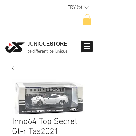
TRY (₺)
JUNIQUE
STORE
be different, be junique!
Inno64 Top Secret
Gt-r Tas2021